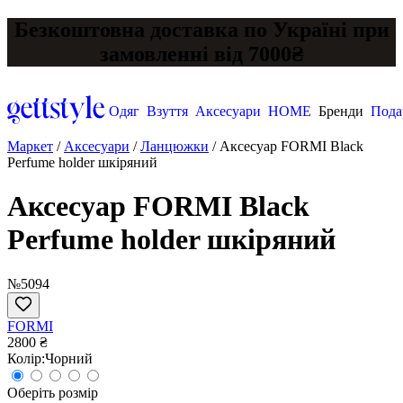
Безкоштовна доставка по Україні при
замовленні від 7000₴
Одяг
Взуття
Аксесуари
HOME
Бренди
Пода
Маркет
/
Аксесуари
/
Ланцюжки
/
Аксесуар FORMI Black
Perfume holder шкіряний
Аксесуар FORMI Black
Perfume holder шкіряний
№5094
FORMI
2800 ₴
Колір:
Чорний
Оберіть розмір