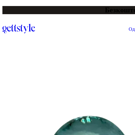
Безкошто
Од