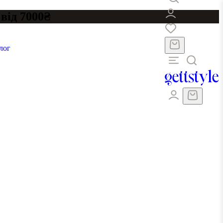
від 7000₴
лог