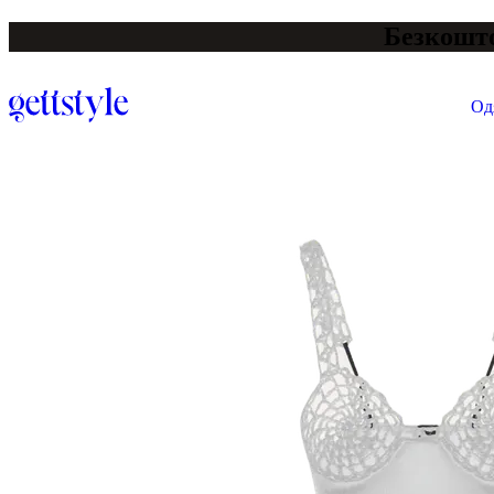
Безкошто
Од