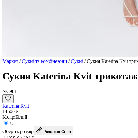
Маркет
/
Сукні та комбінезони
/
Сукні
/
Сукня Katerina Kvit тр
Сукня Katerina Kvit трикотаж
№3981
Katerina Kvit
14500 ₴
Колір:
Білий
Оберіть розмір
Розмірна Сітка