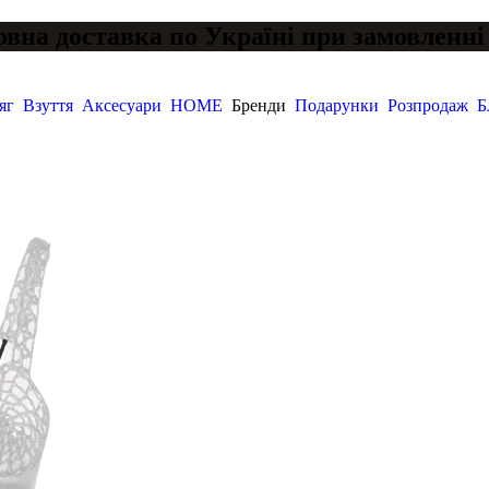
вна доставка по Україні при замовленні 
яг
Взуття
Аксесуари
HOME
Бренди
Подарунки
Розпродаж
Б