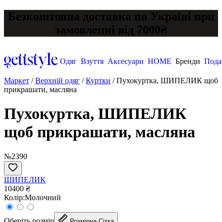
Безкоштовна доставка по Україні при
замовленні від 7000₴
Одяг
Взуття
Аксесуари
HOME
Бренди
Пода
Маркет
/
Верхній одяг
/
Куртки
/
Пухокуртка, ШИПЕЛИК щоб
прикрашати, масляна
Пухокуртка, ШИПЕЛИК
щоб прикрашати, масляна
№2390
ШИПЕЛИК
10400 ₴
Колір:
Молочний
Оберіть розмір
Розмірна Сітка