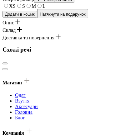
XS
S
M
L
Додати в кошик
Натякнути на подарунок
Опис
Склад
Доставка та повернення
Схожі речі
Магазин
Одяг
Взуття
Аксесуари
Головна
Блог
Компанія