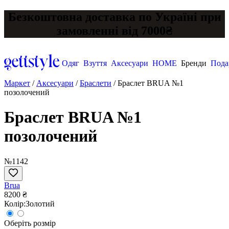
Безкоштовна доставка по Україні при
замовленні від 7000₴
Одяг
Взуття
Аксесуари
HOME
Бренди
Пода
Маркет
/
Аксесуари
/
Браслети
/
Браслет BRUA №1
позолочений
Браслет BRUA №1
позолочений
№1142
Brua
8200 ₴
Колір:
Золотий
Оберіть розмір