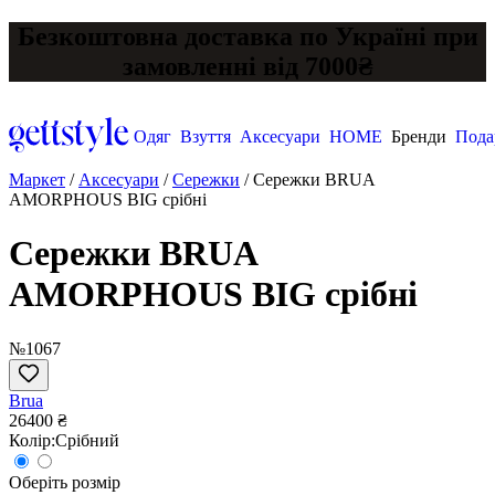
Безкоштовна доставка по Україні при
замовленні від 7000₴
Одяг
Взуття
Аксесуари
HOME
Бренди
Пода
Маркет
/
Аксесуари
/
Сережки
/
Сережки BRUA
AMORPHOUS BIG срібні
Сережки BRUA
AMORPHOUS BIG срібні
№1067
Brua
26400 ₴
Колір:
Срібний
Оберіть розмір