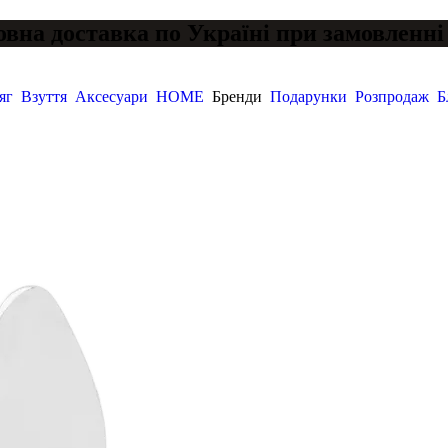
вна доставка по Україні при замовленні 
яг
Взуття
Аксесуари
HOME
Бренди
Подарунки
Розпродаж
Б