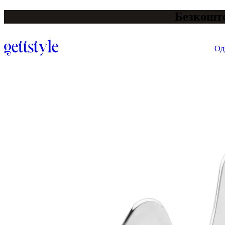
Безкошто
Од