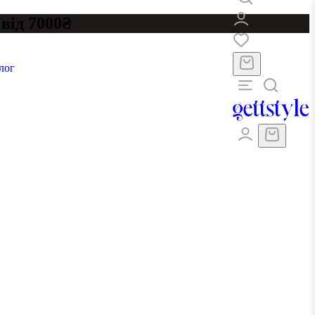
від 7000₴
лог