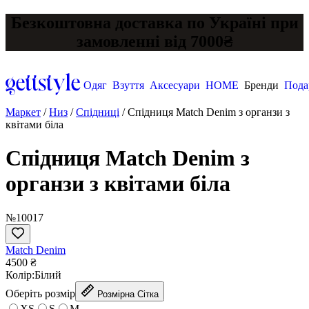
Безкоштовна доставка по Україні при
замовленні від 7000₴
Одяг
Взуття
Аксесуари
HOME
Бренди
Пода
Маркет
/
Низ
/
Спідниці
/
Спідниця Match Denim з органзи з
квітами біла
Спідниця Match Denim з
органзи з квітами біла
№10017
Match Denim
4500 ₴
Колір:
Білий
Оберіть розмір
Розмірна Сітка
XS
S
M