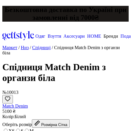
Безкоштовна доставка по Україні при
замовленні від 7000₴
Одяг
Взуття
Аксесуари
HOME
Бренди
Пода
Маркет
/
Низ
/
Спідниці
/
Спідниця Match Denim з органзи
біла
Спідниця Match Denim з
органзи біла
№10013
Match Denim
5100 ₴
Колір:
Білий
Оберіть розмір
Розмірна Сітка
XS
S
M