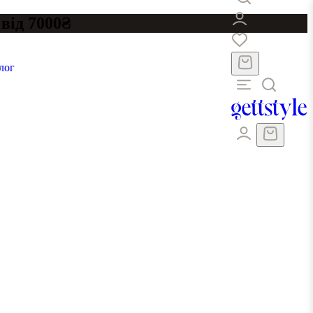
від 7000₴
лог