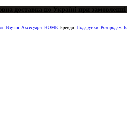
вна доставка по Україні при замовленні 
яг
Взуття
Аксесуари
HOME
Бренди
Подарунки
Розпродаж
Б