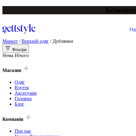
Безкошто
Од
Маркет
/
Верхній одяг
/
Дублянки
Фільтри
Нема Нічого
Магазин
Одяг
Взуття
Аксесуари
Головна
Блог
Компанія
Про нас