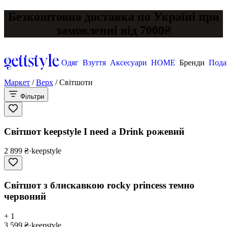
Безкоштовна доставка по Україні при
замовленні від 7000₴
Одяг
Взуття
Аксесуари
HOME
Бренди
Пода
Маркет
/
Верх
/
Світшоти
Фільтри
Світшот keepstyle I need a Drink рожевий
2 899 ₴
·
keepstyle
Світшот з блискавкою rocky princess темно
червоний
+ 1
3 599 ₴
·
keepstyle