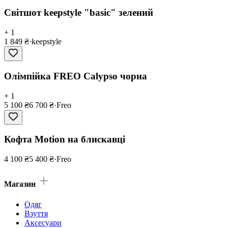
Світшот keepstyle "basic" зелений
+ 1
1 849 ₴
·
keepstyle
Олімпійка FREO Calypso чорнa
+ 1
5 100 ₴
6 700 ₴
·
Freo
Кофта Motion на блискавці
4 100 ₴
5 400 ₴
·
Freo
Магазин
Одяг
Взуття
Аксесуари