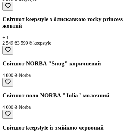
Світшот keepstyle з блискавкою rocky princess
жовтий
+ 1
2 549 ₴
3 599 ₴
·
keepstyle
Світшот NORBA "Snug" коричневий
4 800 ₴
·
Norba
Світшот поло NORBA "Julia" молочний
4 000 ₴
·
Norba
Світшот keepstyle із змійкою червоний