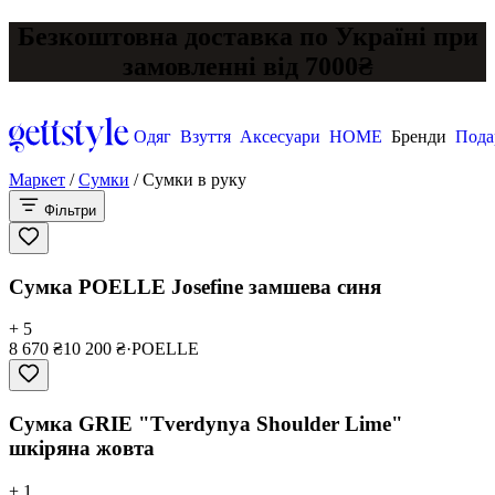
Безкоштовна доставка по Україні при
замовленні від 7000₴
Одяг
Взуття
Аксесуари
HOME
Бренди
Пода
Маркет
/
Сумки
/
Сумки в руку
Фільтри
Сумка POELLE Josefine замшева синя
+ 5
8 670 ₴
10 200 ₴
·
POELLE
Сумка GRIE "Tverdynya Shoulder Lime"
шкіряна жовта
+ 1