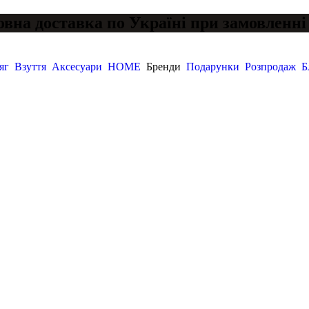
вна доставка по Україні при замовленні 
яг
Взуття
Аксесуари
HOME
Бренди
Подарунки
Розпродаж
Б