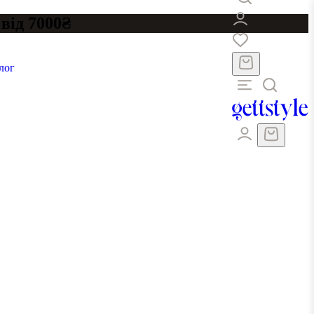
від 7000₴
лог