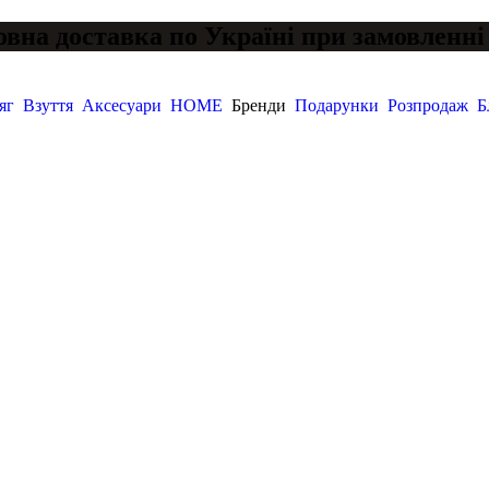
вна доставка по Україні при замовленні 
яг
Взуття
Аксесуари
HOME
Бренди
Подарунки
Розпродаж
Б