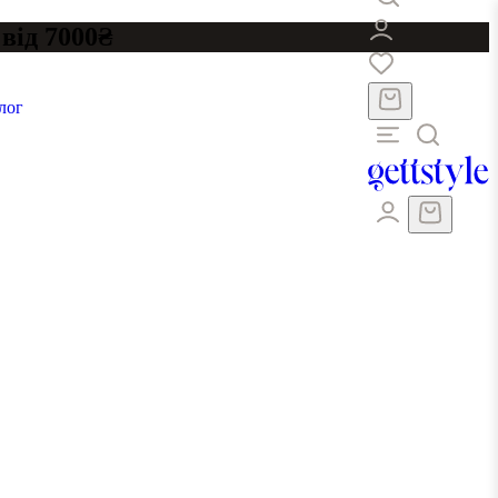
від 7000₴
лог