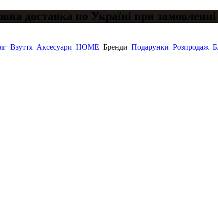
вна доставка по Україні при замовленні 
яг
Взуття
Аксесуари
HOME
Бренди
Подарунки
Розпродаж
Б