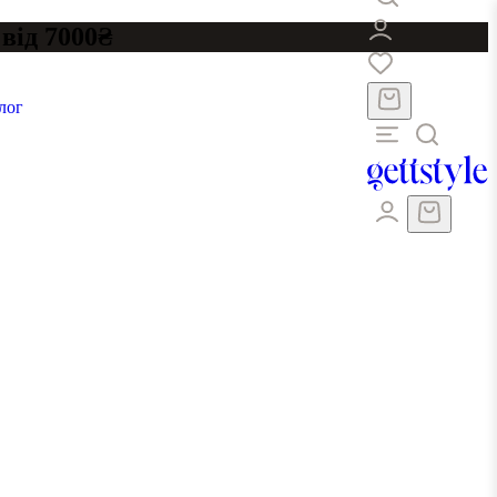
від 7000₴
лог