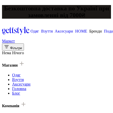
Безкоштовна доставка по Україні при
замовленні від 7000₴
Одяг
Взуття
Аксесуари
HOME
Бренди
Пода
Маркет
Фільтри
Нема Нічого
Магазин
Одяг
Взуття
Аксесуари
Головна
Блог
Компанія