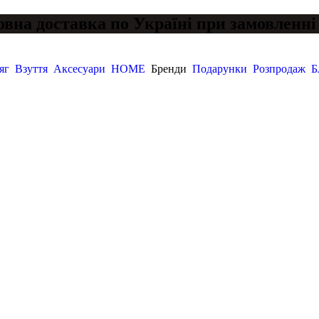
вна доставка по Україні при замовленні 
яг
Взуття
Аксесуари
HOME
Бренди
Подарунки
Розпродаж
Б