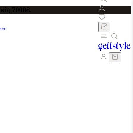
від 7000₴
лог