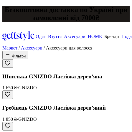
Безкоштовна доставка по Україні при
замовленні від 7000₴
Одяг
Взуття
Аксесуари
HOME
Бренди
Пода
Маркет
/
Аксесуари
/
Аксесуари для волосся
Фільтри
Шпилька GNIZDO Ластівка дерев’яна
1 650 ₴
·
GNIZDO
Гребінець GNIZDO Ластівка дерев’яний
1 850 ₴
·
GNIZDO