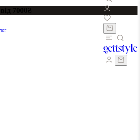
від 7000₴
лог