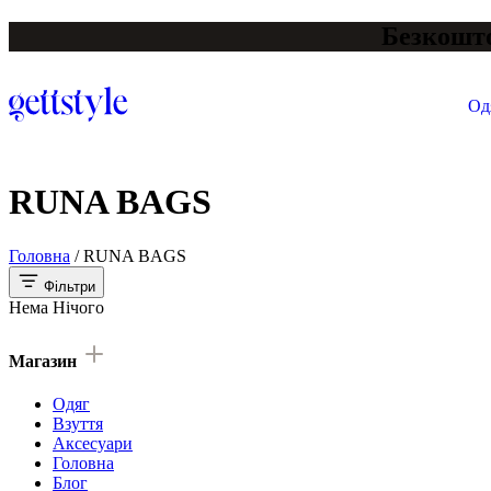
Безкошто
Од
RUNA BAGS
Головна
/
RUNA BAGS
Фільтри
Нема Нічого
Магазин
Одяг
Взуття
Аксесуари
Головна
Блог