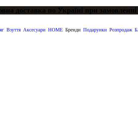
вна доставка по Україні при замовленні 
яг
Взуття
Аксесуари
HOME
Бренди
Подарунки
Розпродаж
Б