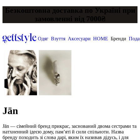
Безкоштовна доставка по Україні при
замовленні від 7000₴
Одяг
Взуття
Аксесуари
HOME
Бренди
Пода
Jān
Jān — сімейний бренд прикрас, заснований двома сестрами та
натхненний ідеєю дому, пам’яті й сили спільноти. Назва
бренду походить зі слова дарі, яким їх називав дідусь, і для