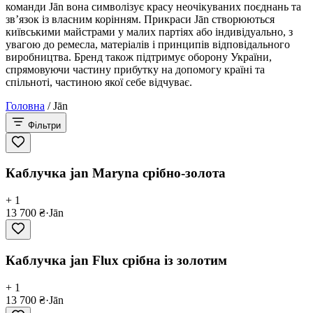
команди Jān вона символізує красу неочікуваних поєднань та
зв’язок із власним корінням. Прикраси Jān створюються
київськими майстрами у малих партіях або індивідуально, з
увагою до ремесла, матеріалів і принципів відповідального
виробництва. Бренд також підтримує оборону України,
спрямовуючи частину прибутку на допомогу країні та
спільноті, частиною якої себе відчуває.
Головна
/
Jān
Фільтри
Каблучка jan Maryna срібно-золота
+ 1
13 700 ₴
·
Jān
Каблучка jan Flux срібна із золотим
+ 1
13 700 ₴
·
Jān