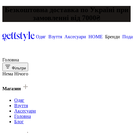
Безкоштовна доставка по Україні при
замовленні від 7000₴
Одяг
Взуття
Аксесуари
HOME
Бренди
Пода
Головна
Фільтри
Нема Нічого
Магазин
Одяг
Взуття
Аксесуари
Головна
Блог