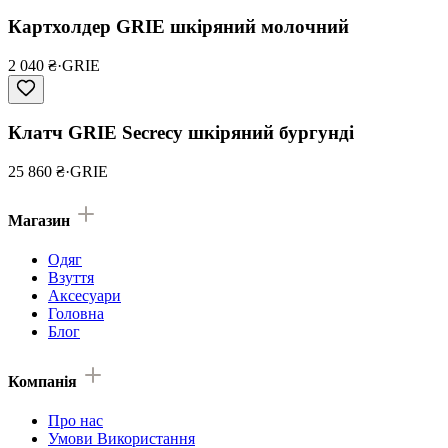
Картхолдер GRIE шкіряний молочний
2 040 ₴
·
GRIE
Клатч GRIE Secrecy шкіряний бургунді
25 860 ₴
·
GRIE
Магазин
Одяг
Взуття
Аксесуари
Головна
Блог
Компанія
Про нас
Умови Використання