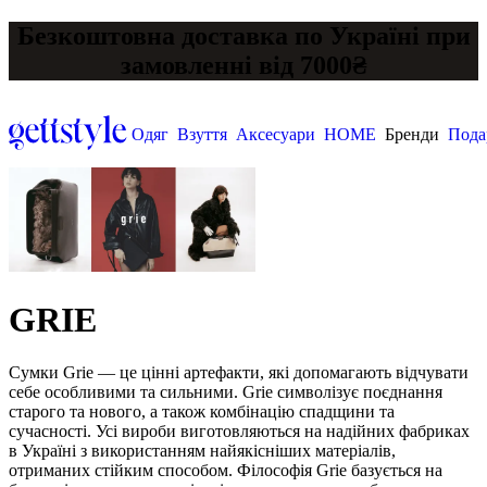
Безкоштовна доставка по Україні при
замовленні від 7000₴
Одяг
Взуття
Аксесуари
HOME
Бренди
Пода
GRIE
Сумки Grie — це цінні артефакти, які допомагають відчувати
себе особливими та сильними. Grie символізує поєднання
старого та нового, а також комбінацію спадщини та
сучасності. Усі вироби виготовляються на надійних фабриках
в Україні з використанням найякісніших матеріалів,
отриманих стійким способом. Філософія Grie базується на