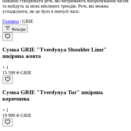
бажанні створювати речі, які витримають випробування часом
та вийдуть за межі мінливих трендів. Речі, які можна
успадкувати, як це було в минулі часи.
Головна
/
GRIE
Фільтри
Сумка GRIE "Tverdynya Shoulder Lime"
шкіряна жовта
+ 1
15 599 ₴
·
GRIE
Сумка GRIE "Tverdynya Tur" шкіряна
коричнева
+ 1
19 990 ₴
·
GRIE