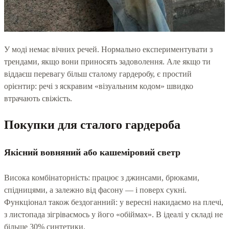
У моді немає вічних речей. Нормально експериментувати з
трендами, якщо вони приносять задоволення. Але якщо ти
віддаєш перевагу більш сталому гардеробу, є простий
орієнтир: речі з яскравим «візуальним кодом» швидко
втрачають свіжість.
Покупки для сталого гардероба
Якісний вовняний або кашеміровий светр
Висока комбінаторність: працює з джинсами, брюками,
спідницями, а залежно від фасону — і поверх сукні.
Функціонал також бездоганний: у вересні накидаємо на плечі,
з листопада зігріваємось у його «обіймах». В ідеалі у складі не
більше 30% синтетики.