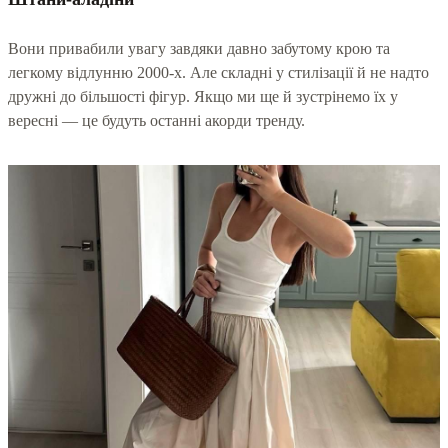
Вони привабили увагу завдяки давно забутому крою та
легкому відлунню 2000-х. Але складні у стилізації й не надто
дружні до більшості фігур. Якщо ми ще й зустрінемо їх у
вересні — це будуть останні акорди тренду.