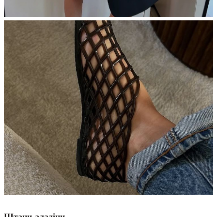
Штани-аладіни